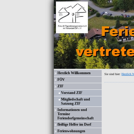
Herzlich Willkommen
Sie sind hier:
Herzlich
FÖV
ZIF
Vorstand ZIF
Mitgliedschaft und
Satzung ZIF
Informationen und
Termine
Feriendorfgemeinschaft
fleißige Helfer im Dorf
Ferienwohnungen